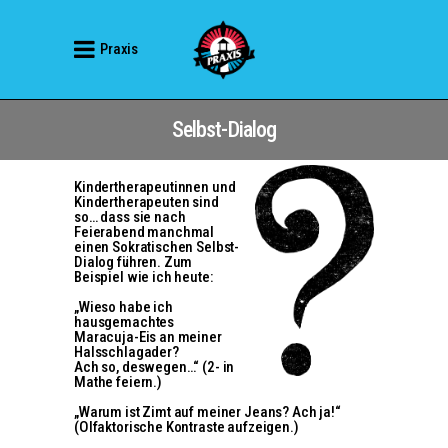
Praxis
Selbst-Dialog
Kindertherapeutinnen und
Kindertherapeuten sind
so… dass sie nach
Feierabend manchmal
einen Sokratischen Selbst-
Dialog führen. Zum
Beispiel wie ich heute:
„Wieso habe ich
hausgemachtes
Maracuja-Eis an meiner
Halsschlagader?
Ach so, deswegen…“ (2- in
Mathe feiern.)
„Warum ist Zimt auf meiner Jeans? Ach ja!“
(Olfaktorische Kontraste aufzeigen.)